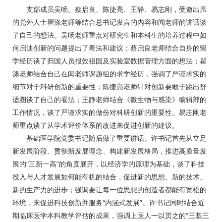
支部成员吴旸、蔡启良、陈捷亮、王静、易志刚，受邀出席
的党外人士瞿涤老师等结合总书记发言的内容和闻老师的讲话谈
了自己的想法。吴旸老师重点对研究生和本科生的培养过程中如
何启迪创新的问题提出了看法和建议；蔡启良老师结合自身的留
学经历谈了归国人员报效祖国及实验室数据管理方面的想法；瞿
涤老师结合自己在闻老师课题组的求学经历，强调了严谨求实的
细节对于科研创新的重要性；陈捷亮老师针对创新要敢于跳出舒
适圈谈了自己的看法；王静老师结合《微生物与感染》编辑部的
工作情况，谈了严谨求实的做份对科研创新的重要性。易志刚老
师重点谈了从学术评价体系的改进来促进创新的建议。
基础医学院党委书记随后做了重要讲话。许书记首先从立足
新发展阶段、贯彻新发展理念、构建新发展格局，推进高质量发
展的“三新一高”的角度展开，以经济学的原理为基础，谈了科技
投入与人才发展如何能有机的结合，促进新的思想、新的技术、
新的生产力的进步；强调要让每一位思想的创造者都能有宽松的
环境，来促进科技创新并服务“内涵式发展”。许书记同时结合近
期临床医学本科教学评估的成果，强调上医人一以贯之的“三基三