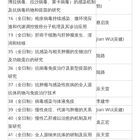
博拉病毒、拉沙病毒、寨卡病毒）的感染机制
勃)
及抗病毒药物和疫苗的研究
16（全日制）疱疹病毒持续感染、微环境应
蔡启良
激和代谢调控致癌分子机理及其诊治应用
19（全日制）肝癌干细胞与肝肿瘤发生、浸
Jian WU(吴健)
润和转移
35（全日制）抗感染与相关肿瘤的生物治疗
陆路
及功能蛋白的研究
36（全日制）抗病毒免疫治疗及新型疫苗的
陆路
研究
37（全日制）抗肿瘤与感染性疾病的全人源
应天雷
抗体药物与免疫治疗技术
38（全日制）病毒感染与体液免疫
李建华
39（全日制）慢性炎症、代谢与肿瘤的关系
Jian WU(吴健)
40（全日制）慢性乙肝难以治愈的机制及对
袁正宏
策研究
41（全日制）全人源纳米抗体的研制及应用
应天雷