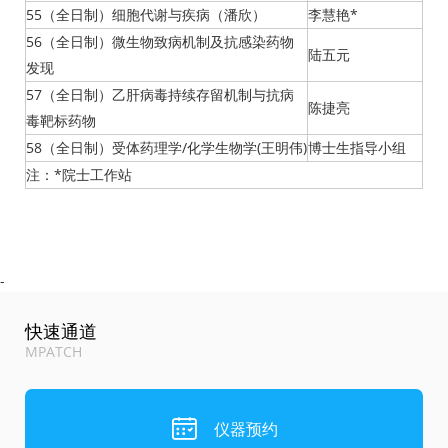
55（全日制）细胞代谢与疾病（潘欣）
李慧艳*
56（全日制）微生物致病机制及抗感染药物
陆五元
发现
57（全日制）乙肝病毒持续存留机制与抗病
陈捷亮
毒靶标药物
58（全日制）受体药理学/化学生物学(王明伟)
博士生指导小组
注：*院士工作站
-
快速通道
MPATCH
仪器预约