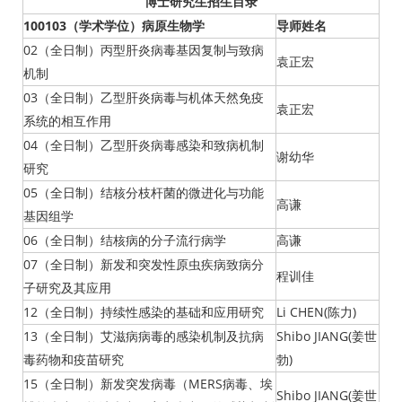
博士研究生招生
目录
100103（学术学位）病原生物学
导师姓名
02（全日制）丙型肝炎病毒基因复制与致病
袁正宏
机制
03（全日制）乙型肝炎病毒与机体天然免疫
袁正宏
系统的相互作用
04（全日制）乙型肝炎病毒感染和致病机制
谢幼华
研究
05（全日制）结核分枝杆菌的微进化与功能
高谦
基因组学
06（全日制）结核病的分子流行病学
高谦
07（全日制）新发和突发性原虫疾病致病分
程训佳
子研究及其应用
12（全日制）持续性感染的基础和应用研究
Li CHEN(陈力)
13（全日制）艾滋病病毒的感染机制及抗病
Shibo JIANG(姜世
毒药物和疫苗研究
勃)
15（全日制）新发突发病毒（MERS病毒、埃
Shibo JIANG(姜世